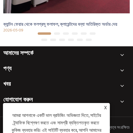
ক্যান্টন ফেয়ার থেকে ফলপ্রসূ ফলাফল, ক্লায়েন্টদের বন্যা অতিরিক্ত অর্ডার দেয়
2026-05-09
আমাদের সম্পর্কে
পণ্য
খবর
যোগাযোগ করুন
X
আমরা আপনাকে একটি ভাল ব্রাউজিং অভিজ্ঞতা দিতে, সাইটের
ট্র্যাফিক বিশ্লেষণ করতে এবং সামগ্রী ব্যক্তিগতকৃত করতে
কপিরাইট © 2025 Ningbo Keyi Electric Appliance Co., Ltd. সর্বস্বত্ব সংরক্ষিত৷
কুকিজ ব্যবহার করি। এই সাইটটি ব্যবহার করে, আপনি আমাদের