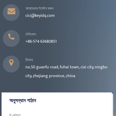
আমাদেরকে ইমেইল করুন
cici@keyidq.com
টেলিফোন
+86-574-63680851
ঠিকানা
no.50 guanfu road, fuhai town, cixi city, ningbo
city, zhejiang province, china
অনুসন্ধান পাঠান