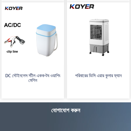
DC স্টেইনলেস স্টীল একক-টব ওয়াশিং
পরিবারের ডিসি এয়ার কুলার ফ্যান
মেশিন
যোগাযোগ করুন