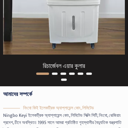
রিচার্জেবল এয়ার কুলার
আমাদের সম্পর্কে
নিংবো কিই ইলেকট্রিক অ্যাপ্লায়েন্স কোং, লিমিটেড
Ningbo Keyi ইলেকট্রিক অ্যাপ্লায়েন্স কোং, লিমিটেড সিক্সি সিটি, নিংবো, ঝেজিয়াং
প্রদেশ, চীনে অবস্থিত। 1995 সালে আমরা প্রতিষ্ঠিত গৃহস্থালীর বৈদ্যুতিক যন্ত্রপাতি