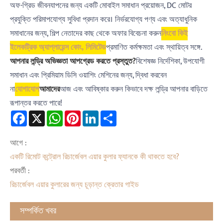
অফ-গ্রিড জীবনযাপনের জন্য একটি মোবাইল সমাধান প্রয়োজন, DC মোটর
প্রযুক্তি পরিমাপযোগ্য সুবিধা প্রদান করে। নির্ভরযোগ্য পণ্য এবং অত্যাধুনিক
সমাধানের জন্য, শিল্প নেতাদের কাছ থেকে অফার বিবেচনা করুন
নিংবো কিই
ইলেকট্রিক অ্যাপ্লায়েন্স কোং, লিমিটেড
প্রমাণিত কর্মক্ষমতা এবং স্থায়িত্ব সঙ্গে.
আপনার লন্ড্রি অভিজ্ঞতা আপগ্রেড করতে প্রস্তুত?
বিশেষজ্ঞ নির্দেশিকা, উপযোগী
সমাধান এবং প্রিমিয়াম ডিসি ওয়াশিং মেশিনের জন্য, দ্বিধা করবেন
না
যোগাযোগ
আমাদের
আজ এবং আবিষ্কার করুন কিভাবে দক্ষ লন্ড্রি আপনার বাড়িতে
রূপান্তর করতে পারে!
Facebook
X
WhatsApp
Pinterest
LinkedIn
Share
আগে :
একটি রিমোট কন্ট্রোল রিচার্জেবল এয়ার কুলার ফ্যানকে কী থাকতে হবে?
পরবর্তী :
রিচার্জেবল এয়ার কুলারের জন্য চূড়ান্ত ক্রেতার গাইড
সম্পর্কিত খবর