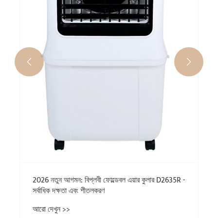


2026 নতুন আগমন: বিপ্লবী ফোল্ডেবল এয়ার কুলার D2635R -
সর্বাধিক দক্ষতা এবং শীতলকরণ
আরো দেখুন >>