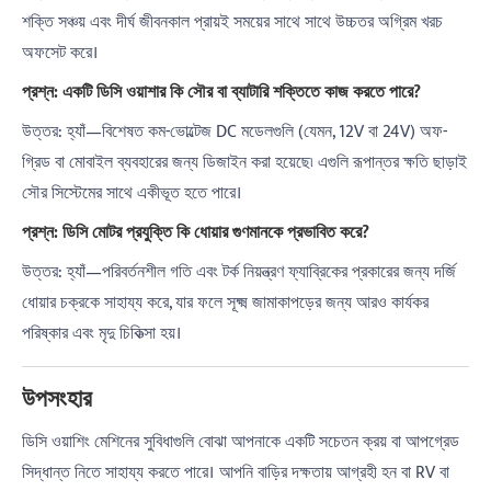
শক্তি সঞ্চয় এবং দীর্ঘ জীবনকাল প্রায়ই সময়ের সাথে সাথে উচ্চতর অগ্রিম খরচ
অফসেট করে।
প্রশ্ন: একটি ডিসি ওয়াশার কি সৌর বা ব্যাটারি শক্তিতে কাজ করতে পারে?
উত্তর: হ্যাঁ—বিশেষত কম-ভোল্টেজ DC মডেলগুলি (যেমন, 12V বা 24V) অফ-
গ্রিড বা মোবাইল ব্যবহারের জন্য ডিজাইন করা হয়েছে৷ এগুলি রূপান্তর ক্ষতি ছাড়াই
সৌর সিস্টেমের সাথে একীভূত হতে পারে।
প্রশ্ন: ডিসি মোটর প্রযুক্তি কি ধোয়ার গুণমানকে প্রভাবিত করে?
উত্তর: হ্যাঁ—পরিবর্তনশীল গতি এবং টর্ক নিয়ন্ত্রণ ফ্যাব্রিকের প্রকারের জন্য দর্জি
ধোয়ার চক্রকে সাহায্য করে, যার ফলে সূক্ষ্ম জামাকাপড়ের জন্য আরও কার্যকর
পরিষ্কার এবং মৃদু চিকিত্সা হয়।
উপসংহার
ডিসি ওয়াশিং মেশিনের সুবিধাগুলি বোঝা আপনাকে একটি সচেতন ক্রয় বা আপগ্রেড
সিদ্ধান্ত নিতে সাহায্য করতে পারে। আপনি বাড়ির দক্ষতায় আগ্রহী হন বা RV বা