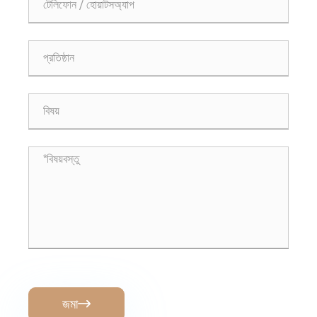
জমা
